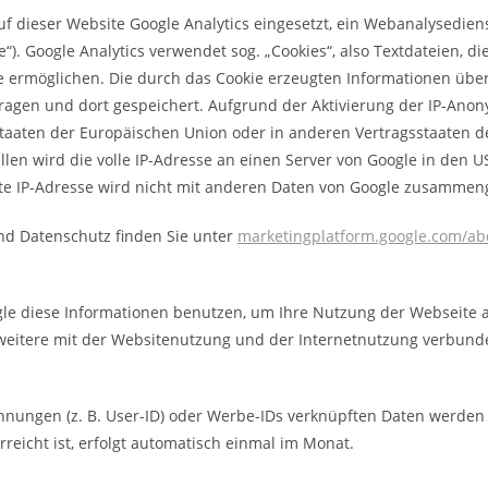
uf dieser Website Google Analytics eingesetzt, ein Webanalysedie
“). Google Analytics verwendet sog. „Cookies“, also Textdateien, 
e ermöglichen. Die durch das Cookie erzeugten Informationen übe
ragen und dort gespeichert. Aufgrund der Aktivierung der IP-Anony
dstaaten der Europäischen Union oder in anderen Vertragsstaate
len wird die volle IP-Adresse an einen Server von Google in den 
lte IP-Adresse wird nicht mit anderen Daten von Google zusammen
d Datenschutz finden Sie unter
marketingplatform.google.com/abo
ogle diese Informationen benutzen, um Ihre Nutzung der Webseite
eitere mit der Websitenutzung und der Internetnutzung verbun
nnungen (z. B. User-ID) oder Werbe-IDs verknüpften Daten werden
eicht ist, erfolgt automatisch einmal im Monat.