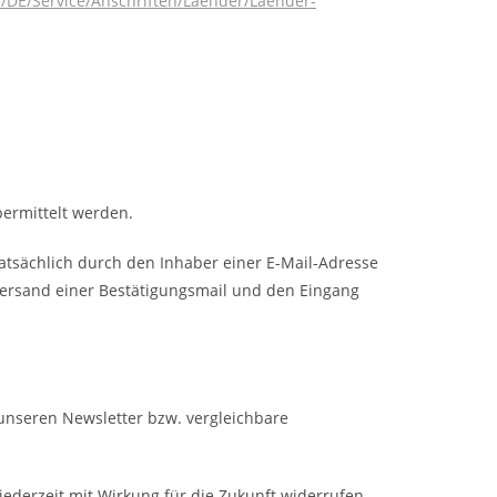
/DE/Service/Anschriften/Laender/Laender-
ermittelt werden.
atsächlich durch den Inhaber einer E-Mail-Adresse
 Versand einer Bestätigungsmail und den Eingang
g unseren Newsletter bzw. vergleichbare
ederzeit mit Wirkung für die Zukunft widerrufen.