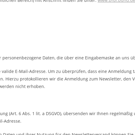
ntlichen Bereich) mit Anschrift finden Sie unter:
www.bfdi.bund.de
ir personenbezogene Daten, die über eine Eingabemaske an uns üb
e valide E-Mail-Adresse. Um zu überprüfen, dass eine Anmeldung t
 ein. Hierzu protokollieren wir die Anmeldung zum Newsletter, den
 werden nicht erhoben.
igung (Art. 6 Abs. 1 lit. a DSGVO), übersenden wir Ihnen regelmäßi
il-Adresse.
en Daten und ihrer Nutzung für den Newsletterversand können Sie j