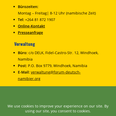
Bürozeiten:
Montag – Freitag| 8-12 Uhr (namibische Zeit)
Tel:
+264 81 872 1907
Online-Kontakt
Presseanfrage
Verwaltung
Büro:
c/o DELK, Fidel-Castro-Str. 12, Windhoek,
Namibia
Post:
P.O. Box 9779, Windhoek, Namibia
E-Mail:
verwaltung@forum-deutsch-
namibier.org
Impressum & Datenschutz
Impressum
Haftungsausschluss
Datenschutzerklärung